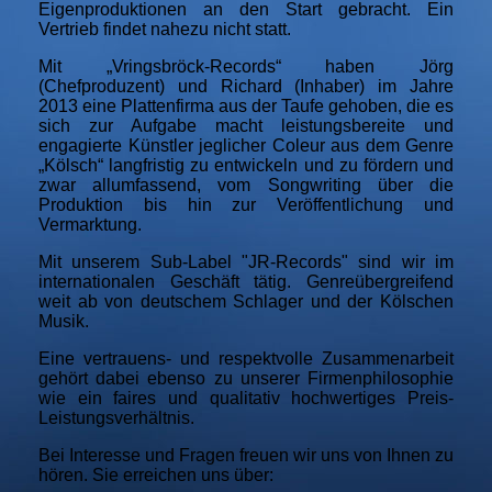
Eigenproduktionen an den Start gebracht. Ein
Vertrieb findet nahezu nicht statt.
Mit „Vringsbröck-Records“ haben Jörg
(Chefproduzent) und Richard (Inhaber) im Jahre
2013 eine Plattenfirma aus der Taufe gehoben, die es
sich zur Aufgabe macht leistungsbereite und
engagierte Künstler jeglicher Coleur aus dem Genre
„Kölsch“ langfristig zu entwickeln und zu fördern und
zwar allumfassend, vom Songwriting über die
Produktion bis hin zur Veröffentlichung und
Vermarktung.
Mit unserem Sub-Label "JR-Records" sind wir im
internationalen Geschäft tätig. Genreübergreifend
weit ab von deutschem Schlager und der Kölschen
Musik.
Eine vertrauens- und respektvolle Zusammenarbeit
gehört dabei ebenso zu unserer Firmenphilosophie
wie ein faires und qualitativ hochwertiges Preis-
Leistungsverhältnis.
Bei Interesse und Fragen freuen wir uns von Ihnen zu
hören. Sie erreichen uns über: