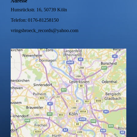
Adresse
Hunsrückstr. 16, 50739 Köln
Telefon: 0176-81258150
vringsbroeck_records@yahoo.com