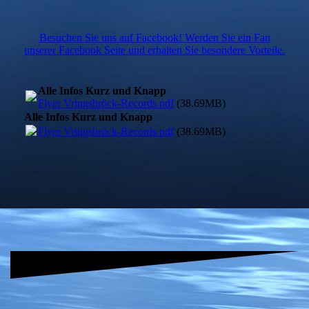
Besuchen Sie uns auf Facebook! Werden Sie ein Fan
unserer Facebook Seite und erhalten Sie besondere Vorteile.
Alle Infos Kurz und Knapp
Flyer Vringsbröck-Records.pdf
(38.69MB)
Alle Infos Kurz und Knapp
Flyer Vringsbröck-Records.pdf
(38.69MB)