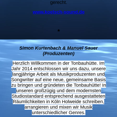
gerecht.
www.koelsch-sound.de
*
Simon Kurtenbach & Manuel Sauer
(Produzenten)
Herzlich Willkommen in der Tonbauhütte. Im
Jahr 2014 entschlossen wir uns dazu, unsere
langjährige Arbeit als Musikproduzenten und
Songwriter auf eine neue, gemeinsame Basis
zu bringen und gründeten die Tonbauhütte! In
unseren großzügig und dem modernsten
Studiostandard entsprechend ausgestatteten
Räumlichkeiten in Köln Holweide schreiben,
arrangieren und mixen wir Musik
unterschiedlicher Genres.