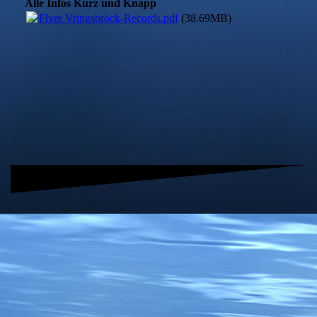
Alle Infos Kurz und Knapp
Flyer Vringsbröck-Records.pdf
(38.69MB)