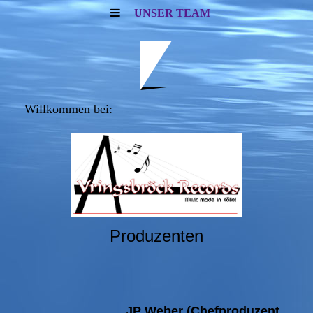
UNSER TEAM
Willkommen bei:
Produzenten
JP Weber
(Chefproduzent,