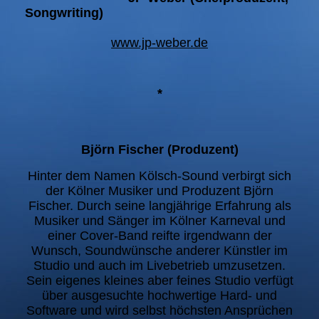
Songwriting)
www.jp-weber.de
*
Björn Fischer (Produzent)
Hinter dem Namen Kölsch-Sound verbirgt sich
der Kölner Musiker und Produzent Björn
Fischer. Durch seine langjährige Erfahrung als
Musiker und Sänger im Kölner Karneval und
einer Cover-Band reifte irgendwann der
Wunsch, Soundwünsche anderer Künstler im
Studio und auch im Livebetrieb umzusetzen.
Sein eigenes kleines aber feines Studio verfügt
über ausgesuchte hochwertige Hard- und
Software und wird selbst höchsten Ansprüchen