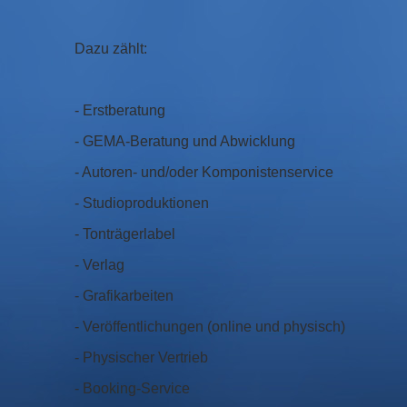
Dazu zählt:
- Erstberatung
- GEMA-Beratung und Abwicklung
- Autoren- und/oder Komponistenservice
- Studioproduktionen
- Tonträgerlabel
- Verlag
- Grafikarbeiten
- Veröffentlichungen (online und physisch)
- Physischer Vertrieb
- Booking-Service