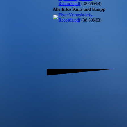
Records.pdf
(38.69MB)
Alle Infos Kurz und Knapp
Flyer Vringsbröck-
Records.pdf
(38.69MB)