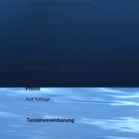
- Büro- und Terminabwicklung
- Tourbegleitung
- Konzertorganisation inkl. KölnTicket-Karten Servi
- Promotion und Bemusterung
Natürlich können Sie auch einzelne Angebote/Leist
Wir freuen uns auf Sie!
Preise
Auf Anfrage...
Terminvereinbarung