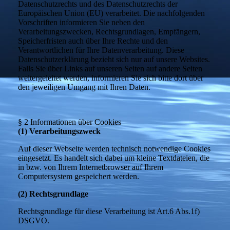
Datenschutzrechts und des Datenschutzrechts der
Europäischen Union (EU) verarbeitet. Die nachfolgenden
Vorschriften informieren Sie neben den
Verarbeitungszwecken, Rechtsgrundlagen, Empfängern,
Speicherfristen auch über Ihre Rechte und den
Verantwortlichen für Ihre Datenverarbeitung. Diese
Datenschutzerklärung bezieht sich nur auf unsere Websites.
Falls Sie über Links auf unseren Seiten auf andere Seiten
weitergeleitet werden, informieren Sie sich bitte dort über
den jeweiligen Umgang mit Ihren Daten.
§ 2 Informationen über Cookies
(1) Verarbeitungszweck
Auf dieser Webseite werden technisch notwendige Cookies
eingesetzt. Es handelt sich dabei um kleine Textdateien, die
in bzw. von Ihrem Internetbrowser auf Ihrem
Computersystem gespeichert werden.
(2) Rechtsgrundlage
Rechtsgrundlage für diese Verarbeitung ist Art.6 Abs.1f)
DSGVO.