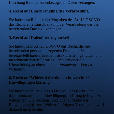
Löschung Ihrer personenbezogenen Daten verlangen.
4. Recht auf Einschränkung der Verarbeitung
Sie haben im Rahmen der Vorgaben des Art.18 DSGVO
das Recht, eine Einschränkung der Verarbeitung der Sie
betreffenden Daten zu verlangen.
5. Recht auf Datenübertragbarkeit
Sie haben nach Art.20 DSGVO das Recht, die Sie
betreffenden personenbezogenen Daten, die Sie uns
bereitgestellt haben, in einem strukturierten, gängigen und
maschinenlesbaren Format zu erhalten oder die
Übermittlung an einen anderen Verantwortlichen zu
verlangen.
6. Recht auf Widerruf der datenschutzrechtlichen
Einwilligungserklärung
Sie haben nach Art.7 Abs.3 DSGVO das Recht, Ihre
datenschutzrechtliche Einwilligungserklärung jederzeit zu
widerrufen. Die Rechtmäßigkeit der aufgrund der
Einwilligung bis zum Widerruf erfolgten Verarbeitung wird
dadurch nicht berührt.